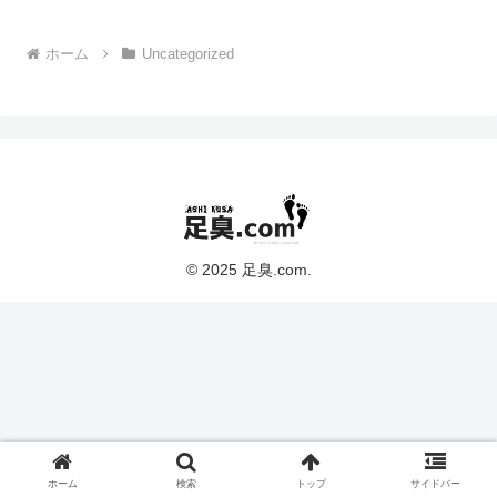
ホーム
Uncategorized
© 2025 足臭.com.
ホーム
検索
トップ
サイドバー